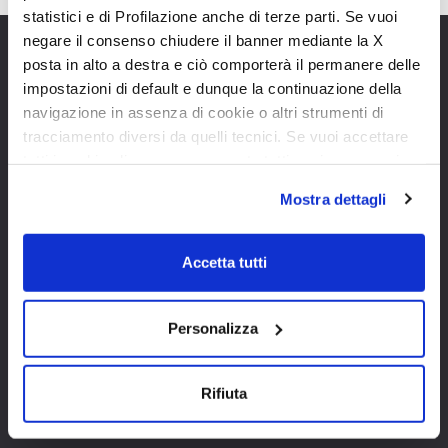
statistici e di Profilazione anche di terze parti. Se vuoi
negare il consenso chiudere il banner mediante la X
posta in alto a destra e ciò comporterà il permanere delle
Cookie policy
DEALERSHIPS
impostazioni di default e dunque la continuazione della
Privacy Policy
Information request
navigazione in assenza di cookie o altri strumenti di
Cookie preferences
Virtual Tour
tracciamento diversi da quelli tecnici. Se vuoi accettare
USER AND MAINTENANCE
tutti i cookie clicca su acconsento tutti, se invece vuoi
MANUAL
autonomamente selezionare i cookie da accettare clicca
Mostra dettagli
WARRANTY BOOKLET
su acconsento selezionati. Se vuoi saperne di più clicca
qui. Cliccando sul tasto "Acconsento" permetti l'utilizzo
dei cookie.
Zefiro
Accetta tutti
Auto-Roller
T-Line
Personalizza
Pegaso
Livingstone
Kronos Compact
Rifiuta