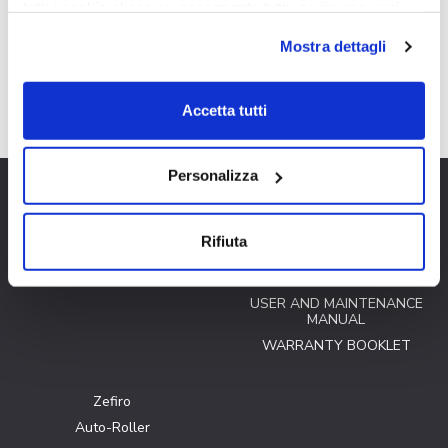
tutti i cookie clicca su acconsento tutti, se invece vuoi
autonomamente selezionare i cookie da accettare clicca
Mostra dettagli
su acconsento selezionati. Se vuoi saperne di più clicca
T-Line 700
qui. Cliccando sul tasto "Acconsento" permetti l'utilizzo
dei cookie.
Accetta tutti
Personalizza
Cookie policy
DEALERSHIPS
Rifiuta
Privacy Policy
Information request
Cookie preferences
Virtual Tour
USER AND MAINTENANCE
MANUAL
WARRANTY BOOKLET
Zefiro
Auto-Roller